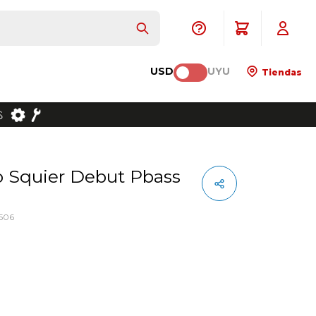
USD
UYU
Tiendas
506