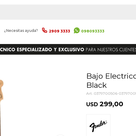
|
¿Necesitas ayuda?
2909 3333
098093333
ENVIAR
Bajo Electrico Squier Debut Pbass
Black
0379700506-0379700
299,00
USD