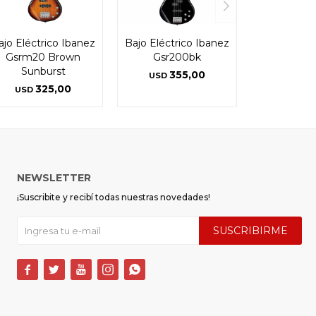
ajo Eléctrico Ibanez
Bajo Eléctrico Ibanez
Gsrm20 Brown
Gsr200bk
Sunburst
355,00
USD
325,00
USD
NEWSLETTER
¡Suscribite y recibí todas nuestras novedades!
SUSCRIBIRME




