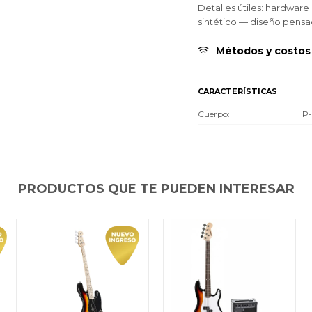
Día
Día
Día
Mes
Mes
Mes
Año
Año
Año
Detalles útiles: hardwar
sintético — diseño pens
Continuar
Continuar
Continuar
Métodos y costos
CARACTERÍSTICAS
Cuerpo
P-
PRODUCTOS QUE TE PUEDEN INTERESAR