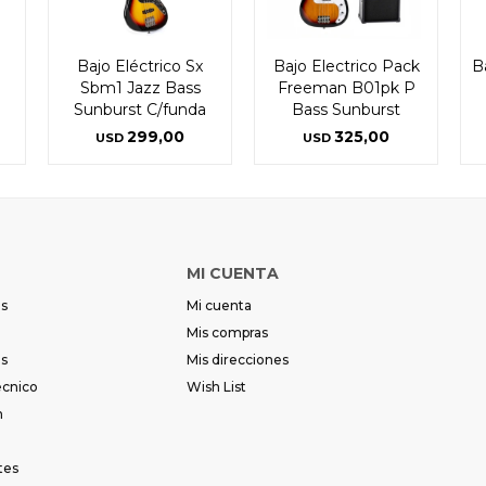
Bajo Eléctrico Sx
Bajo Electrico Pack
B
Sbm1 Jazz Bass
Freeman B01pk P
Sunburst C/funda
Bass Sunburst
299,00
325,00
USD
USD
MI CUENTA
es
Mi cuenta
Mis compras
es
Mis direcciones
écnico
Wish List
m
tes