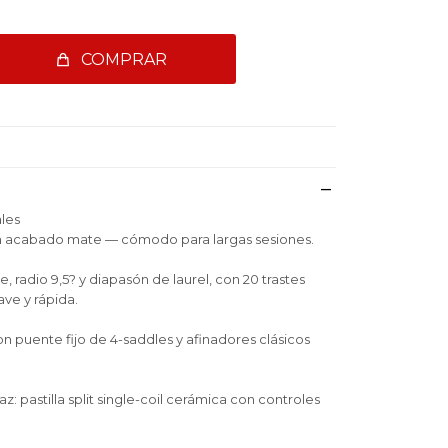
COMPRAR
ales
n acabado mate — cómodo para largas sesiones.
e, radio 9,5? y diapasón de laurel, con 20 trastes
ve y rápida.
n puente fijo de 4-saddles y afinadores clásicos
az: pastilla split single-coil cerámica con controles