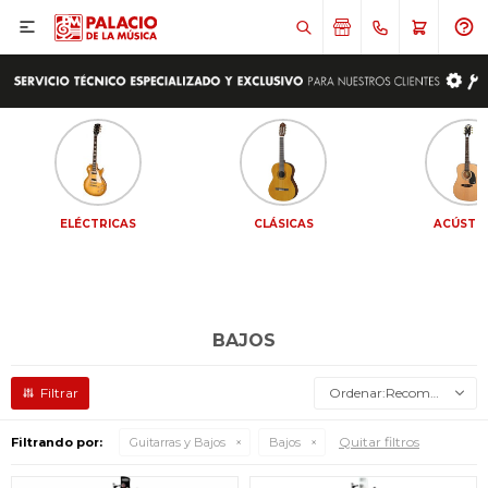

ELÉCTRICAS
CLÁSICAS
ACÚSTI
BAJOS
Recomendados
Quitar filtros
Filtrando por:
Guitarras y Bajos
Bajos