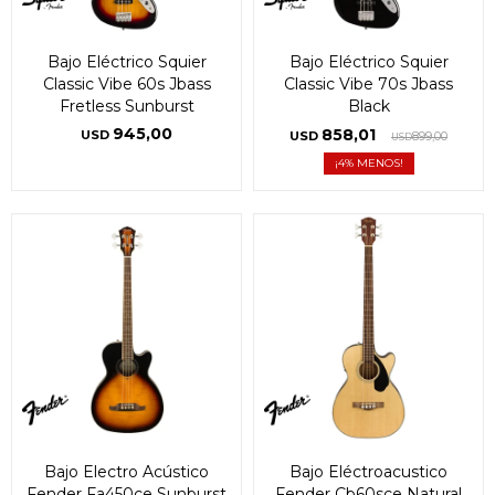
Bajo Eléctrico Squier
Bajo Eléctrico Squier
Classic Vibe 60s Jbass
Classic Vibe 70s Jbass
Fretless Sunburst
Black
945,00
858,01
USD
USD
899,00
USD
4
Bajo Electro Acústico
Bajo Eléctroacustico
Fender Fa450ce Sunburst
Fender Cb60sce Natural