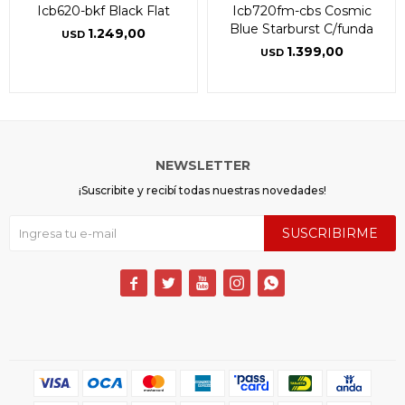
Icb620-bkf Black Flat
Icb720fm-cbs Cosmic
Blue Starburst C/funda
1.249,00
USD
1.399,00
USD
NEWSLETTER
¡Suscribite y recibí todas nuestras novedades!
SUSCRIBIRME




