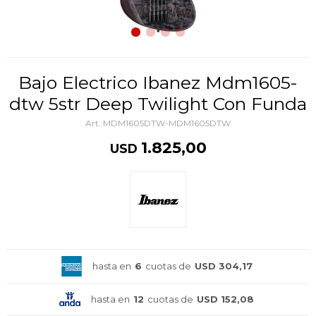
Bajo Electrico Ibanez Mdm1605-
dtw 5str Deep Twilight Con Funda
MDM1605DTW-MDM1605DTW
1.825,00
USD
hasta en
6
cuotas de
USD 304,17
hasta en
12
cuotas de
USD 152,08