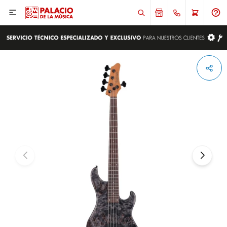

ENVIAR