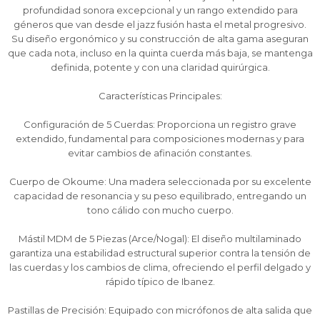
profundidad sonora excepcional y un rango extendido para
géneros que van desde el jazz fusión hasta el metal progresivo.
Su diseño ergonómico y su construcción de alta gama aseguran
que cada nota, incluso en la quinta cuerda más baja, se mantenga
definida, potente y con una claridad quirúrgica.
Características Principales:
Configuración de 5 Cuerdas: Proporciona un registro grave
extendido, fundamental para composiciones modernas y para
¡Sumate a la forma más ágil de
¡Sumate a la forma más ágil de
¡Sumate a la forma más ágil de
evitar cambios de afinación constantes.
comprar!
comprar!
comprar!
Comprá en 3 cuotas sin recargo o hasta en
Comprá en 3 cuotas sin recargo o hasta en
Comprá en 3 cuotas sin recargo o hasta en
Cuerpo de Okoume: Una madera seleccionada por su excelente
12 cuotas * ¡Solo con tu cédula!
12 cuotas * ¡Solo con tu cédula!
12 cuotas * ¡Solo con tu cédula!
capacidad de resonancia y su peso equilibrado, entregando un
tono cálido con mucho cuerpo.
* sujeto aprobación crediticia.
* sujeto aprobación crediticia.
* sujeto aprobación crediticia.
Comprá ahora y Pagá
Comprá ahora y Pagá
Comprá ahora y Pagá
Verifica si estás calificado para comprar con
Verifica si estás calificado para comprar con
Verifica si estás calificado para comprar con
Mástil MDM de 5 Piezas (Arce/Nogal): El diseño multilaminado
Pago Después:
Pago Después:
Pago Después:
Después, hasta en 12
Después, hasta en 12
Después, hasta en 12
Estás calificado para comprar usando Pago
Estás calificado para comprar usando Pago
Estás calificado para comprar usando Pago
garantiza una estabilidad estructural superior contra la tensión de
Ups!
Ups!
Ups!
cuotas y sin tocar tu
cuotas y sin tocar tu
cuotas y sin tocar tu
Después.
Después.
Después.
Cédula de identidad
Cédula de identidad
Cédula de identidad
las cuerdas y los cambios de clima, ofreciendo el perfil delgado y
tarjeta de crédito
tarjeta de crédito
tarjeta de crédito
Parece que no tenes oferta, lamentamos
Parece que no tenes oferta, lamentamos
Parece que no tenes oferta, lamentamos
¡Algo salió mal!
¡Algo salió mal!
¡Algo salió mal!
rápido típico de Ibanez.
¡Tenés hasta
¡Tenés hasta
¡Tenés hasta
para comprar en las cuotas que
para comprar en las cuotas que
para comprar en las cuotas que
el inconveniente, por cualquier duda
el inconveniente, por cualquier duda
el inconveniente, por cualquier duda
Por favor intenta nuevamente mas tarde.
Por favor intenta nuevamente mas tarde.
Por favor intenta nuevamente mas tarde.
Celular
Celular
Celular
prefieras!
prefieras!
prefieras!
contactanos en
contactanos en
contactanos en
Pastillas de Precisión: Equipado con micrófonos de alta salida que
preguntas@pagodespues.com.uy
preguntas@pagodespues.com.uy
preguntas@pagodespues.com.uy
Elegí tus productos preferidos
Elegí tus productos preferidos
Elegí tus productos preferidos