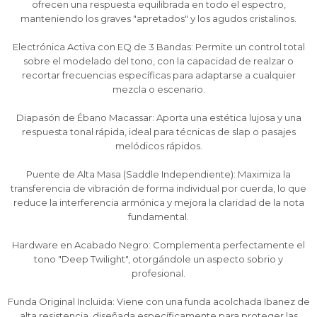
ofrecen una respuesta equilibrada en todo el espectro,
Fecha de nacimiento
Fecha de nacimiento
Fecha de nacimiento
Elegís Pago Después como metodo de pago
Elegís Pago Después como metodo de pago
Elegís Pago Después como metodo de pago
manteniendo los graves "apretados" y los agudos cristalinos.
* sujeto a aprobación crediticia. El monto disponible
* sujeto a aprobación crediticia. El monto disponible
* sujeto a aprobación crediticia. El monto disponible
Electrónica Activa con EQ de 3 Bandas: Permite un control total
puede variar por comercio
puede variar por comercio
puede variar por comercio
Día
Día
Día
Mes
Mes
Mes
Año
Año
Año
sobre el modelado del tono, con la capacidad de realzar o
recortar frecuencias específicas para adaptarse a cualquier
Continuar
Continuar
Continuar
mezcla o escenario.
Diapasón de Ébano Macassar: Aporta una estética lujosa y una
respuesta tonal rápida, ideal para técnicas de slap o pasajes
melódicos rápidos.
Puente de Alta Masa (Saddle Independiente): Maximiza la
transferencia de vibración de forma individual por cuerda, lo que
reduce la interferencia armónica y mejora la claridad de la nota
fundamental.
Hardware en Acabado Negro: Complementa perfectamente el
tono "Deep Twilight", otorgándole un aspecto sobrio y
profesional.
Funda Original Incluida: Viene con una funda acolchada Ibanez de
alta resistencia, diseñada específicamente para proteger las