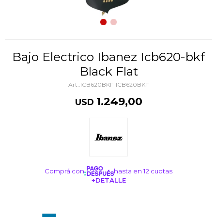
Bajo Electrico Ibanez Icb620-bkf
Black Flat
ICB620BKF-ICB620BKF
1.249,00
USD
Comprá con
hasta en 12 cuotas
+DETALLE
¡ME INTERESA!