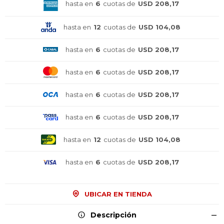
hasta en
6
cuotas de
USD 208,17
hasta en
12
cuotas de
USD 104,08
hasta en
6
cuotas de
USD 208,17
hasta en
6
cuotas de
USD 208,17
hasta en
6
cuotas de
USD 208,17
hasta en
6
cuotas de
USD 208,17
hasta en
12
cuotas de
USD 104,08
hasta en
6
cuotas de
USD 208,17
UBICAR EN TIENDA
¡Sumate a la forma más ágil de
¡Sumate a la forma más ágil de
¡Sumate a la forma más ágil de
comprar!
comprar!
comprar!
Descripción