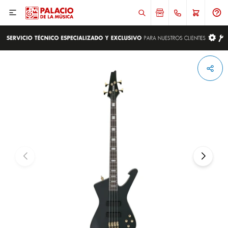

ENVIAR