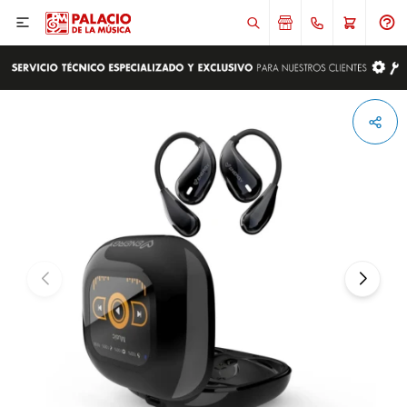

ENVIAR