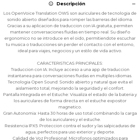
Descripción
Los OpenVoice Translation OWS son auriculares de tecnologia de
¡Sumate a la forma más ágil de
¡Sumate a la forma más ágil de
¡Sumate a la forma más ágil de
sonido abierto diseñados para romper las barreras del idioma.
comprar!
comprar!
comprar!
Gracias a su aplicacion de traduccion con IA gratuita, permiten
mantener conversaciones fluidas en tiempo real. Su diseño
Comprá en 3 cuotas sin recargo o hasta en
Comprá en 3 cuotas sin recargo o hasta en
Comprá en 3 cuotas sin recargo o hasta en
ergonomico no se introduce en el oido, permitiendote escuchar
12 cuotas * ¡Solo con tu cédula!
12 cuotas * ¡Solo con tu cédula!
12 cuotas * ¡Solo con tu cédula!
tu musica o traducciones sin perder el contacto con el entorno,
* sujeto aprobación crediticia.
* sujeto aprobación crediticia.
* sujeto aprobación crediticia.
ideal para viajes, negocios y un estilo de vida activo.
Comprá ahora y Pagá
Comprá ahora y Pagá
Comprá ahora y Pagá
Verifica si estás calificado para comprar con
Verifica si estás calificado para comprar con
Verifica si estás calificado para comprar con
Pago Después:
Pago Después:
Pago Después:
Después, hasta en 12
Después, hasta en 12
Después, hasta en 12
Estás calificado para comprar usando Pago
Estás calificado para comprar usando Pago
Estás calificado para comprar usando Pago
CARACTERISTICAS PRINCIPALES:
Ups!
Ups!
Ups!
cuotas y sin tocar tu
cuotas y sin tocar tu
cuotas y sin tocar tu
Después.
Después.
Después.
Cédula de identidad
Cédula de identidad
Cédula de identidad
Traduccion con IA: Incluye acceso a una app de traduccion
tarjeta de crédito
tarjeta de crédito
tarjeta de crédito
Parece que no tenes oferta, lamentamos
Parece que no tenes oferta, lamentamos
Parece que no tenes oferta, lamentamos
¡Algo salió mal!
¡Algo salió mal!
¡Algo salió mal!
instantanea para conversaciones fluidas en multiples idiomas.
¡Tenés hasta
¡Tenés hasta
¡Tenés hasta
para comprar en las cuotas que
para comprar en las cuotas que
para comprar en las cuotas que
el inconveniente, por cualquier duda
el inconveniente, por cualquier duda
el inconveniente, por cualquier duda
Tecnologia Open Sound: Sonido abierto y natural que evita el
Por favor intenta nuevamente mas tarde.
Por favor intenta nuevamente mas tarde.
Por favor intenta nuevamente mas tarde.
Celular
Celular
Celular
prefieras!
prefieras!
prefieras!
contactanos en
contactanos en
contactanos en
aislamiento total, mejorando la seguridad y el confort.
preguntas@pagodespues.com.uy
preguntas@pagodespues.com.uy
preguntas@pagodespues.com.uy
Elegí tus productos preferidos
Elegí tus productos preferidos
Elegí tus productos preferidos
Pantalla Integrada en el Estuche: Visualiza el estado de la bateria y
los auriculares de forma directa en el estuche expositor
Fecha de nacimiento
Fecha de nacimiento
Fecha de nacimiento
Elegís Pago Después como metodo de pago
Elegís Pago Después como metodo de pago
Elegís Pago Después como metodo de pago
magnetico.
* sujeto a aprobación crediticia. El monto disponible
* sujeto a aprobación crediticia. El monto disponible
* sujeto a aprobación crediticia. El monto disponible
Gran Autonomia: Hasta 30 horas de uso total combinando la carga
puede variar por comercio
puede variar por comercio
puede variar por comercio
Día
Día
Día
Mes
Mes
Mes
Año
Año
Año
de los auriculares y el estuche.
Resistencia IPX5: Proteccion contra el sudor y las salpicaduras de
agua, perfectos para uso exterior y deporte.
Continuar
Continuar
Continuar
Calidad de Voz Profesional: Microfonos optimizados para