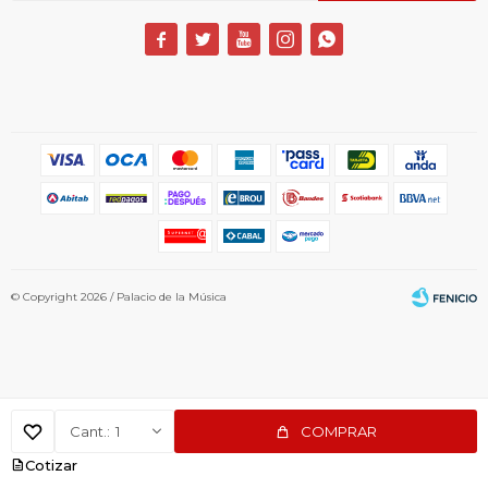





© Copyright 2026 / Palacio de la Música
1
COMPRAR
Fenicio
Cotizar