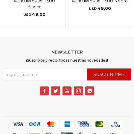
Auriculares Jbl T500
Auriculares Jbl T500 Negro
Blanco
49,00
USD
49,00
USD
NEWSLETTER
¡Suscribite y recibí todas nuestras novedades!
SUSCRIBIRME




