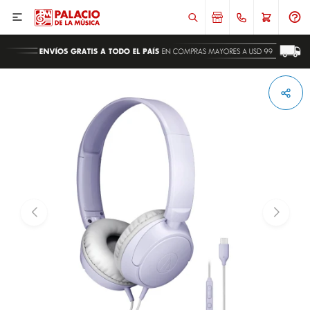

ENVIAR