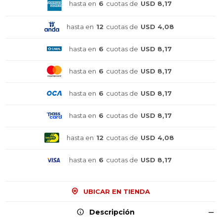
hasta en
6
cuotas de
USD 8,17
hasta en
12
cuotas de
USD 4,08
hasta en
6
cuotas de
USD 8,17
hasta en
6
cuotas de
USD 8,17
hasta en
6
cuotas de
USD 8,17
hasta en
6
cuotas de
USD 8,17
hasta en
12
cuotas de
USD 4,08
hasta en
6
cuotas de
USD 8,17
UBICAR EN TIENDA
¡Sumate a la forma más ágil de
¡Sumate a la forma más ágil de
¡Sumate a la forma más ágil de
Descripción
comprar!
comprar!
comprar!