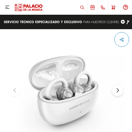

ENVIAR