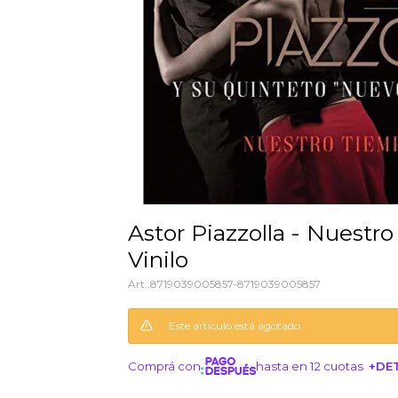
Astor Piazzolla - Nuestro Tiempo -
Vinilo
8719039005857-8719039005857
Este artículo está agotado.
Comprá con
hasta en 12 cuotas
+DE