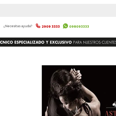
|
¿Necesitas ayuda?
2909 3333
098093333
ENVIAR