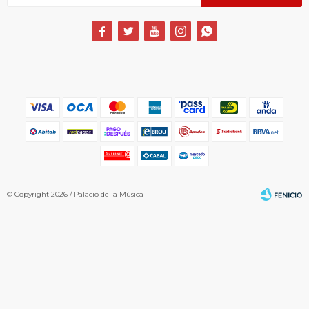





© Copyright 2026 / Palacio de la Música
Fenicio