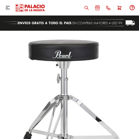

ENVIAR