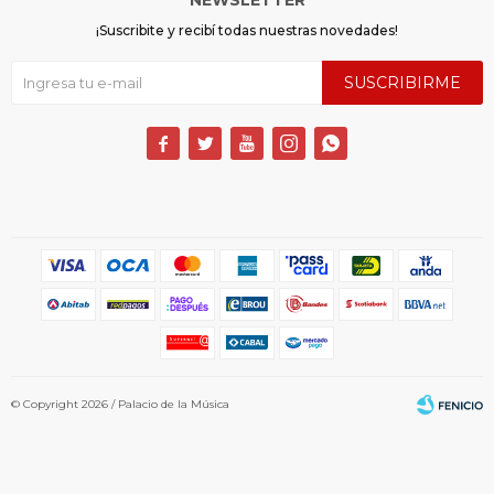
¡Suscribite y recibí todas nuestras novedades!
SUSCRIBIRME





© Copyright 2026 / Palacio de la Música