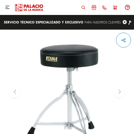

ENVIAR