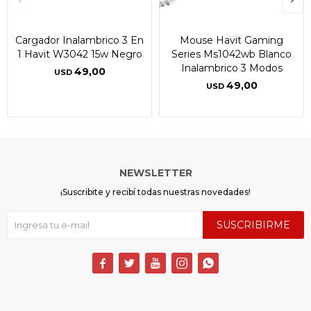
Cargador Inalambrico 3 En
Mouse Havit Gaming
1 Havit W3042 15w Negro
Series Ms1042wb Blanco
Inalambrico 3 Modos
49,00
USD
49,00
USD
NEWSLETTER
¡Suscribite y recibí todas nuestras novedades!
SUSCRIBIRME




