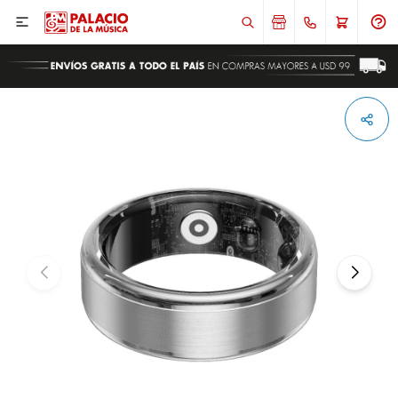

ENVIAR