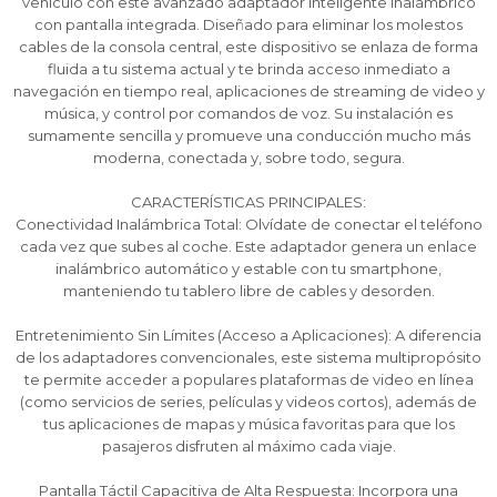
vehículo con este avanzado adaptador inteligente inalámbrico
con pantalla integrada. Diseñado para eliminar los molestos
cables de la consola central, este dispositivo se enlaza de forma
fluida a tu sistema actual y te brinda acceso inmediato a
navegación en tiempo real, aplicaciones de streaming de video y
música, y control por comandos de voz. Su instalación es
sumamente sencilla y promueve una conducción mucho más
moderna, conectada y, sobre todo, segura.
¡Sumate a la forma más ágil de
¡Sumate a la forma más ágil de
¡Sumate a la forma más ágil de
CARACTERÍSTICAS PRINCIPALES:
comprar!
comprar!
comprar!
Conectividad Inalámbrica Total: Olvídate de conectar el teléfono
Comprá en 3 cuotas sin recargo o hasta en
Comprá en 3 cuotas sin recargo o hasta en
Comprá en 3 cuotas sin recargo o hasta en
cada vez que subes al coche. Este adaptador genera un enlace
12 cuotas * ¡Solo con tu cédula!
12 cuotas * ¡Solo con tu cédula!
12 cuotas * ¡Solo con tu cédula!
inalámbrico automático y estable con tu smartphone,
* sujeto aprobación crediticia.
* sujeto aprobación crediticia.
* sujeto aprobación crediticia.
manteniendo tu tablero libre de cables y desorden.
Comprá ahora y Pagá
Comprá ahora y Pagá
Comprá ahora y Pagá
Verifica si estás calificado para comprar con
Verifica si estás calificado para comprar con
Verifica si estás calificado para comprar con
Pago Después:
Pago Después:
Pago Después:
Después, hasta en 12
Después, hasta en 12
Después, hasta en 12
Entretenimiento Sin Límites (Acceso a Aplicaciones): A diferencia
Estás calificado para comprar usando Pago
Estás calificado para comprar usando Pago
Estás calificado para comprar usando Pago
Ups!
Ups!
Ups!
de los adaptadores convencionales, este sistema multipropósito
cuotas y sin tocar tu
cuotas y sin tocar tu
cuotas y sin tocar tu
Después.
Después.
Después.
Cédula de identidad
Cédula de identidad
Cédula de identidad
te permite acceder a populares plataformas de video en línea
tarjeta de crédito
tarjeta de crédito
tarjeta de crédito
Parece que no tenes oferta, lamentamos
Parece que no tenes oferta, lamentamos
Parece que no tenes oferta, lamentamos
¡Algo salió mal!
¡Algo salió mal!
¡Algo salió mal!
(como servicios de series, películas y videos cortos), además de
¡Tenés hasta
¡Tenés hasta
¡Tenés hasta
para comprar en las cuotas que
para comprar en las cuotas que
para comprar en las cuotas que
el inconveniente, por cualquier duda
el inconveniente, por cualquier duda
el inconveniente, por cualquier duda
Por favor intenta nuevamente mas tarde.
Por favor intenta nuevamente mas tarde.
Por favor intenta nuevamente mas tarde.
Celular
Celular
Celular
tus aplicaciones de mapas y música favoritas para que los
prefieras!
prefieras!
prefieras!
contactanos en
contactanos en
contactanos en
pasajeros disfruten al máximo cada viaje.
preguntas@pagodespues.com.uy
preguntas@pagodespues.com.uy
preguntas@pagodespues.com.uy
Elegí tus productos preferidos
Elegí tus productos preferidos
Elegí tus productos preferidos
Fecha de nacimiento
Fecha de nacimiento
Fecha de nacimiento
Elegís Pago Después como metodo de pago
Elegís Pago Después como metodo de pago
Elegís Pago Después como metodo de pago
Pantalla Táctil Capacitiva de Alta Respuesta: Incorpora una