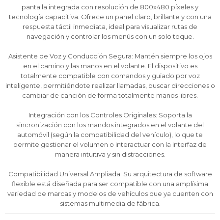
pantalla integrada con resolución de 800x480 píxeles y
* sujeto a aprobación crediticia. El monto disponible
* sujeto a aprobación crediticia. El monto disponible
* sujeto a aprobación crediticia. El monto disponible
puede variar por comercio
puede variar por comercio
puede variar por comercio
tecnología capacitiva. Ofrece un panel claro, brillante y con una
Día
Día
Día
Mes
Mes
Mes
Año
Año
Año
respuesta táctil inmediata, ideal para visualizar rutas de
navegación y controlar los menús con un solo toque.
Continuar
Continuar
Continuar
Asistente de Voz y Conducción Segura: Mantén siempre los ojos
en el camino y las manos en el volante. El dispositivo es
totalmente compatible con comandos y guiado por voz
inteligente, permitiéndote realizar llamadas, buscar direcciones o
cambiar de canción de forma totalmente manos libres.
Integración con los Controles Originales: Soporta la
sincronización con los mandos integrados en el volante del
automóvil (según la compatibilidad del vehículo), lo que te
permite gestionar el volumen o interactuar con la interfaz de
manera intuitiva y sin distracciones.
Compatibilidad Universal Ampliada: Su arquitectura de software
flexible está diseñada para ser compatible con una amplísima
variedad de marcas y modelos de vehículos que ya cuenten con
sistemas multimedia de fábrica.