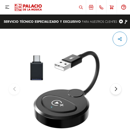

ENVIAR