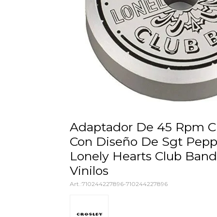
Adaptador De 45 Rpm Crosley
Con Diseño De Sgt Pepp
Lonely Hearts Club Band
Vinilos
710244227896-710244227896