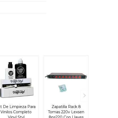
it De Limpieza Para
Zapatilla Rack 8
Vinilos Completo
Tomas 220v Lexsen
Vinyl Styl
8ps220 Con Llaves