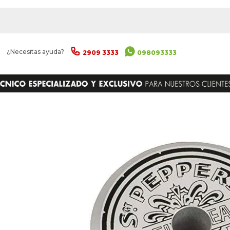
|
¿Necesitas ayuda?
2909 3333
098093333
ENVIAR