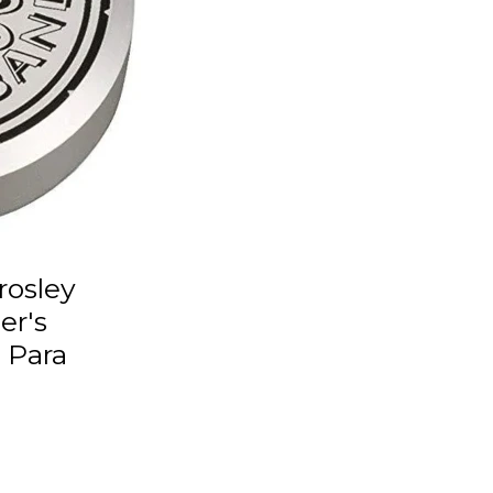
er's
 Para