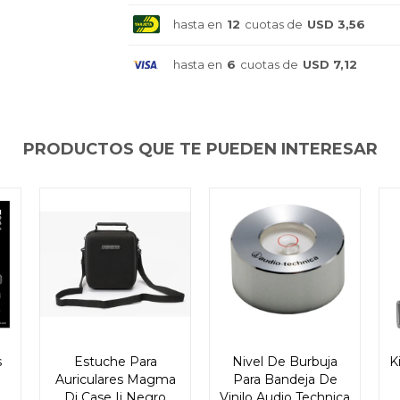
Continuar
Continuar
Continuar
hasta en
12
cuotas de
USD 3,56
hasta en
6
cuotas de
USD 7,12
PRODUCTOS QUE TE PUEDEN INTERESAR
s
Estuche Para
Nivel De Burbuja
K
Auriculares Magma
Para Bandeja De
Dj Case Ii Negro
Vinilo Audio Technica