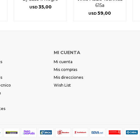
615a
35,00
USD
59,00
USD
MI CUENTA
es
Mi cuenta
Mis compras
es
Mis direcciones
écnico
Wish List
m
tes