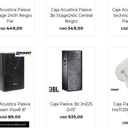
Acustica Pasiva
Caja Acustica Pasiva
Caja Ac
Continuar
Continuar
tage 240h Negro
Jbl Stage245c Central
technic
Par
Negro
Pa
449,00
549,00
USD
USD
US
Acustica Pasiva
Caja Pasiva Jbl Jrx225
Caja P
xsen Psw8 8"
2x15"
Hsr3125
89,00
925,00
USD
USD
US
va línea profesional!