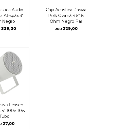
ustica Audio-
Caja Acustica Pasiva
a At-sp3x 3"
Polk Owm3 4.5" 8
r Negro
Ohm Negro Par
339,00
229,00
D
USD
asiva Lexsen
t 5" 100v 10w
Tubo
27,00
D