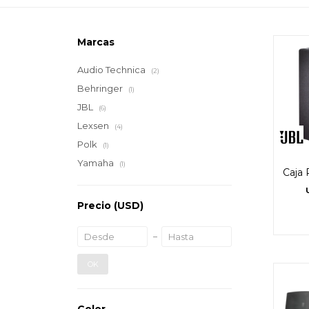
Marcas
Audio Technica
(2)
Behringer
(1)
JBL
(6)
Lexsen
(4)
Polk
(1)
Yamaha
(1)
Caja 
Precio
(USD)
OK