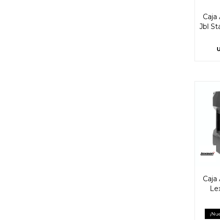
Caja 
Jbl S
Caja 
Le
¡Nue