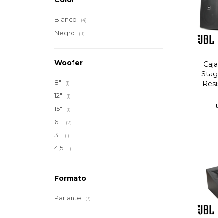
Color
Blanco
(4)
Negro
(11)
Woofer
Caja
Stag
8"
Resi
(1)
12"
(1)
15"
(1)
6''
(2)
3"
(1)
4,5"
(1)
Formato
Parlante
(3)