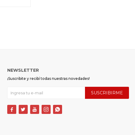
NEWSLETTER
¡Suscribite y recibí todas nuestras novedades!
SUSCRIBIRME




