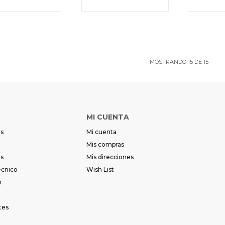
MOSTRANDO
15
DE
15
MI CUENTA
es
Mi cuenta
Mis compras
es
Mis direcciones
écnico
Wish List
m
tes