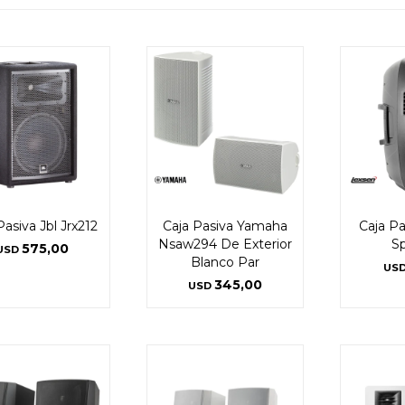
Pasiva Jbl Jrx212
Caja Pasiva Yamaha
Caja P
Nsaw294 De Exterior
Sp
575,00
USD
Blanco Par
US
345,00
USD