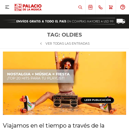

TAG: OLDIES
VER TODAS LAS ENTRADAS
¡Sumate a la forma más ágil de
¡Sumate a la forma más ágil de
Viajamos en el tiempo a través de la
comprar!
comprar!