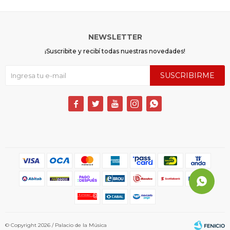
NEWSLETTER
¡Suscribite y recibí todas nuestras novedades!
SUSCRIBIRME





© Copyright 2026 / Palacio de la Música