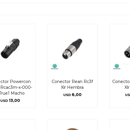
ctor Powercon
Conector Rean Rc3f
Conecto
 Rcac3m-x-000-
Xlr Hembra
Xl
 True1 Macho
6,00
USD
U
13,00
USD