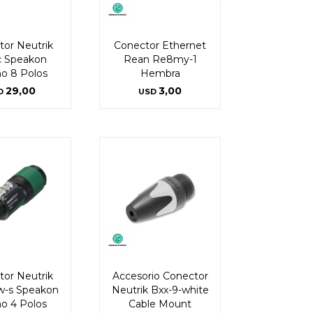
or Neutrik
Conector Ethernet
c Speakon
Rean Re8my-1
o 8 Polos
Hembra
29,00
3,00
D
USD
or Neutrik
Accesorio Conector
w-s Speakon
Neutrik Bxx-9-white
o 4 Polos
Cable Mount