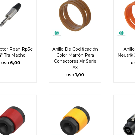
ctor Rean Rp3c
Anillo De Codificación
Anill
4" Trs Macho
Color Marrón Para
Neutrik 
Conectores Xlr Serie
6,00
USD
U
Xx
1,00
USD