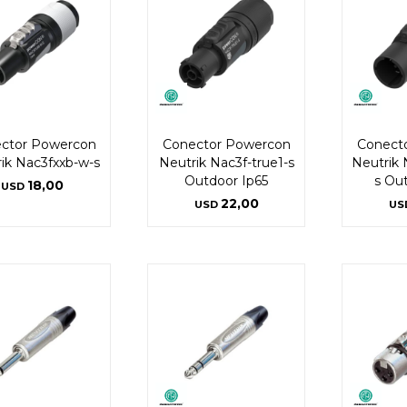
ctor Powercon
Conector Powercon
Conect
ik Nac3fxxb-w-s
Neutrik Nac3f-true1-s
Neutrik 
Outdoor Ip65
s Ou
18,00
USD
22,00
USD
US