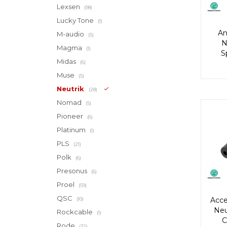
Lexsen
(98)
Lucky Tone
(1)
An
M-audio
(5)
N
Magma
(1)
S
Midas
(6)
Muse
(5)
Neutrik
(28)
Nomad
(5)
Pioneer
(6)
Platinum
(1)
PLS
(21)
Polk
(6)
Presonus
(6)
Proel
(59)
QSC
Acce
(10)
Neu
Rockcable
(1)
C
Rode
(32)