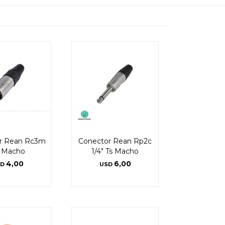
r Rean Rc3m
Conector Rean Rp2c
r Macho
1/4" Ts Macho
4,00
6,00
SD
USD