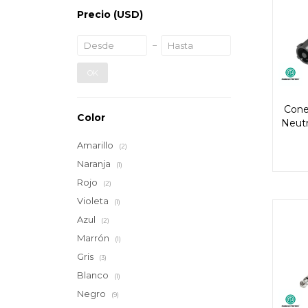
Precio
(USD)
OK
Cone
Color
Neutr
Amarillo
(2)
Naranja
(1)
Rojo
(2)
Violeta
(1)
Azul
(2)
Marrón
(1)
Gris
(3)
Blanco
(1)
Negro
(9)