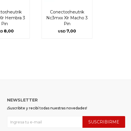
tor/neutrik
Conector/neutrik
Xlr Hembra 3
Nc3mxx Xlr Macho 3
Pin
Pin
8,00
7,00
SD
USD
NEWSLETTER
¡Suscribite y recibí todas nuestras novedades!
SUSCRIBIRME