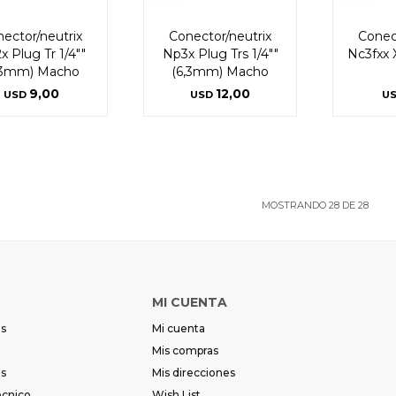
ector/neutrix
Conector/neutrix
Conec
x Plug Tr 1/4""
Np3x Plug Trs 1/4""
Nc3fxx 
,3mm) Macho
(6,3mm) Macho
9,00
12,00
USD
USD
U
MOSTRANDO
28
DE
28
MI CUENTA
es
Mi cuenta
Mis compras
es
Mis direcciones
écnico
Wish List