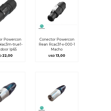
or Powercon
Conector Powercon
Nac3m-true1-
Rean Rcac3f-x-000-1
tdoor Ip65
Macho
22,00
13,00
D
USD