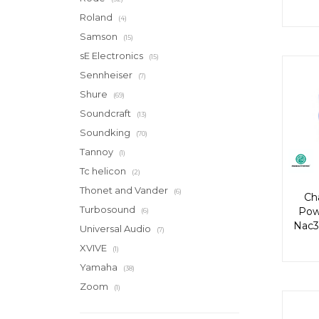
Roland
(4)
Samson
(15)
sE Electronics
(15)
Sennheiser
(7)
Shure
(69)
Soundcraft
(13)
Soundking
(70)
Tannoy
(1)
Tc helicon
(2)
Thonet and Vander
(6)
Ch
Turbosound
Pow
(6)
Nac3
Universal Audio
(7)
XVIVE
(1)
Yamaha
(38)
Zoom
(1)