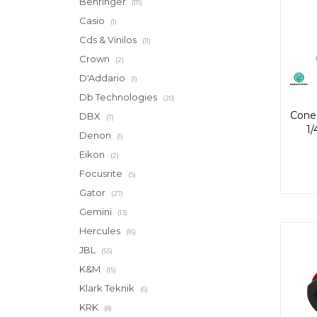
Behringer
(111)
Casio
(1)
Cds & Vinilos
(11)
Crown
(2)
D'Addario
(1)
Db Technologies
(20)
Cone
DBX
(7)
1/
Denon
(1)
Eikon
(2)
Focusrite
(5)
Gator
(27)
Gemini
(13)
Hercules
(16)
JBL
(55)
K&M
(15)
Klark Teknik
(6)
KRK
(8)