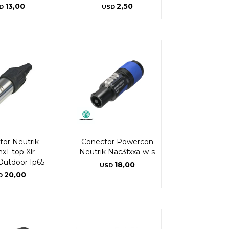
13,00
2,50
D
USD
or Neutrik
Conector Powercon
1-top Xlr
Neutrik Nac3fxxa-w-s
utdoor Ip65
18,00
USD
20,00
D