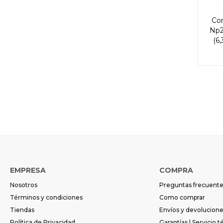
Con
Np2
(6
EMPRESA
COMPRA
Nosotros
Preguntas frecuent
Términos y condiciones
Como comprar
Tiendas
Envíos y devolucion
Política de Privacidad
Garantías | Servicio t