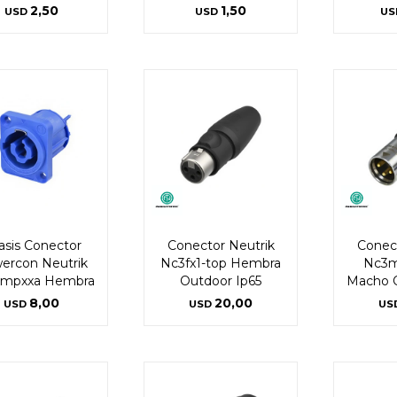
2,50
1,50
USD
USD
US
* sujeto a aprobación crediticia. El monto disponible
* sujeto a aprobación crediticia. El monto disponible
puede variar por comercio
puede variar por comercio
Día
Día
Mes
Mes
Año
Año
Continuar
Continuar
asis Conector
Conector Neutrik
Conect
ercon Neutrik
Nc3fx1-top Hembra
Nc3mx
mpxxa Hembra
Outdoor Ip65
Macho O
8,00
20,00
USD
USD
US