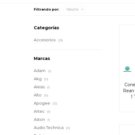
Filtrando por:
Neutrik
Categorías
Accesorios
(28)
Marcas
Adam
(5)
Akg
(13)
Cone
Alesis
(1)
Rean
Alto
(15)
1
Apogee
(33)
Artec
(9)
Aston
(1)
Audio Technica
(13)