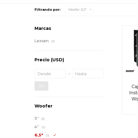
Filtrando por:
Woofer:
6,5"
Marcas
Lexsen
(3)
Precio
(USD)
OK
Caj
Inst
Ws
Woofer
5''
(6)
4''
(2)
6,5"
(3)