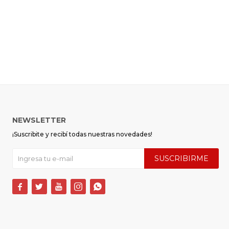
NEWSLETTER
¡Suscribite y recibí todas nuestras novedades!
SUSCRIBIRME




