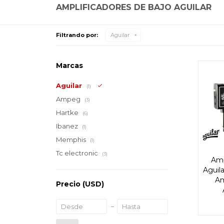
AMPLIFICADORES DE BAJO AGUILAR
Filtrando por:
Aguilar
Marcas
Aguilar
(1)
Ampeg
(3)
Hartke
(6)
Ibanez
(1)
Memphis
(1)
Tc electronic
(3)
Amp
Aguil
Am
Precio
(USD)