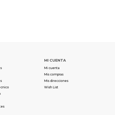
Continuar
Continuar
MI CUENTA
es
Mi cuenta
Mis compras
es
Mis direcciones
écnico
Wish List
m
tes