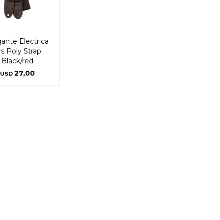
Continuar
Continuar
ante Electrica
s Poly Strap
Black/red
27,00
USD