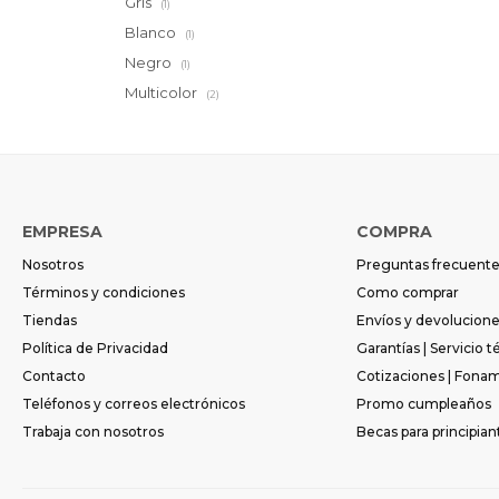
Gris
(1)
Blanco
(1)
Negro
(1)
Multicolor
(2)
EMPRESA
COMPRA
Nosotros
Preguntas frecuent
Términos y condiciones
Como comprar
Tiendas
Envíos y devolucion
Política de Privacidad
Garantías | Servicio t
Contacto
Cotizaciones | Fona
Teléfonos y correos electrónicos
Promo cumpleaños
Trabaja con nosotros
Becas para principian