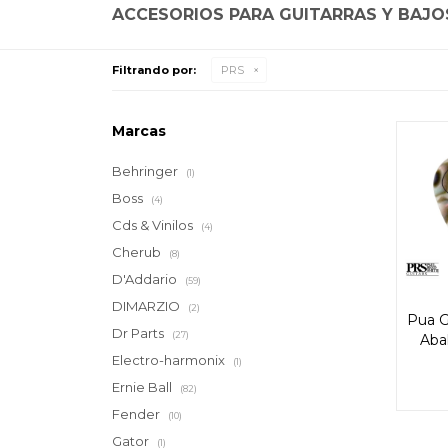
ACCESORIOS PARA GUITARRAS Y BAJO
Filtrando por:
PRS
Marcas
Behringer
(1)
Boss
(4)
Cds & Vinilos
(4)
Cherub
(8)
D'Addario
(59)
DIMARZIO
(2)
Pua G
Dr Parts
(27)
Abal
Electro-harmonix
(1)
Ernie Ball
(82)
Fender
(10)
Gator
(1)