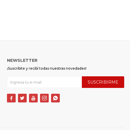
NEWSLETTER
¡Suscribite y recibí todas nuestras novedades!
SUSCRIBIRME




