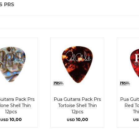
S PRS
uitarra Pack Prs
Pua Guitarra Pack Prs
Pua Guit
one Shell Thin
Tortoise Shell Thin
Red To
12pcs
12pcs
Th
10,00
10,00
USD
USD
US