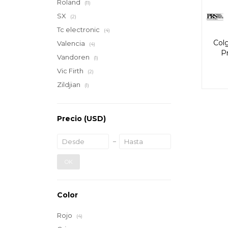
Roland
(11)
SX
(2)
Tc electronic
(4)
Colg
Valencia
(4)
Pr
Vandoren
(1)
Vic Firth
(2)
Zildjian
(1)
Precio
(USD)
OK
Color
Rojo
(4)