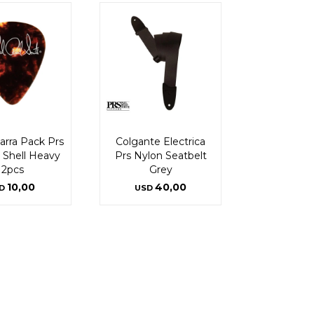
arra Pack Prs
Colgante Electrica
e Shell Heavy
Prs Nylon Seatbelt
12pcs
Grey
10,00
40,00
D
USD