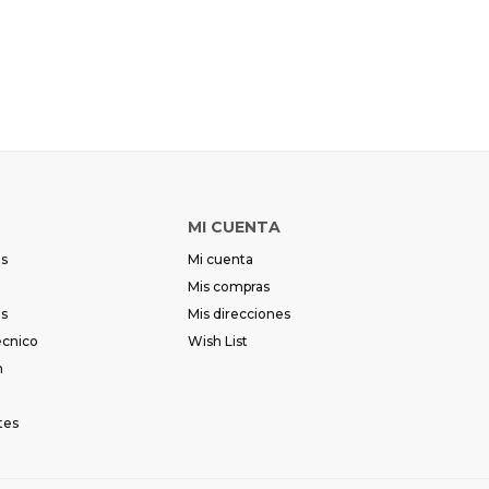
MI CUENTA
es
Mi cuenta
Mis compras
es
Mis direcciones
écnico
Wish List
m
tes