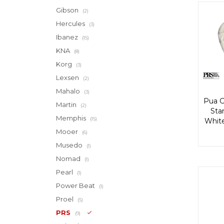
Gibson
(2)
Hercules
(3)
Ibanez
(15)
KNA
(8)
Korg
(3)
Lexsen
(2)
Mahalo
(3)
Pua G
Martin
(2)
Sta
Memphis
(15)
Whit
Mooer
(6)
Musedo
(1)
Nomad
(1)
Pearl
(1)
Power Beat
(1)
Proel
(5)
PRS
(9)