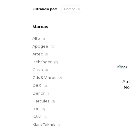
Filtrando por:
Nomad
Marcas
Alto
(1)
Apogee
(13)
Artec
(5)
Behringer
(10)
Casio
(1)
Cds & Vinilos
(2)
Atri
DBX
(2)
No
Denon
(1)
Hercules
(3)
JBL
(2)
K&M
(5)
Klark Teknik
(3)