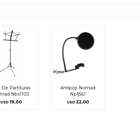
l De Partituras
Antipop Nomad
mad Nbs1103
Npfj561
19,00
22,00
USD
USD
¡Sumate a la forma más ágil de
¡Sumate a la forma más ágil de