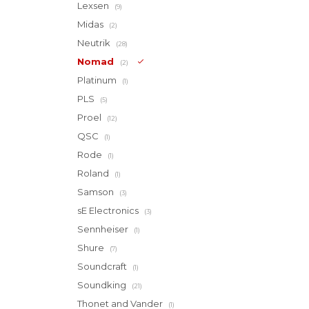
Lexsen
(9)
Midas
(2)
Neutrik
(28)
Nomad
(2)
Platinum
(1)
PLS
(5)
Proel
(12)
QSC
(1)
Rode
(1)
Roland
(1)
Samson
(3)
sE Electronics
(3)
Sennheiser
(1)
Shure
(7)
Soundcraft
(1)
Soundking
(21)
Thonet and Vander
(1)