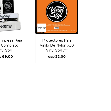
Limpieza Para
Protectores Para
os Completo
Vinilo De Nylon X50
nyl Styl
Vinyl Styl 7""
69,00
22,00
D
USD