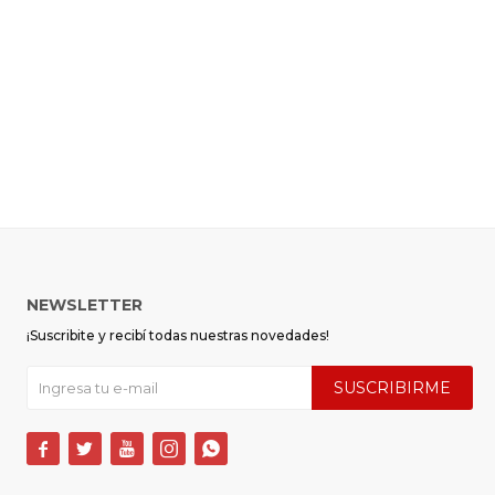
NEWSLETTER
¡Suscribite y recibí todas nuestras novedades!
SUSCRIBIRME




