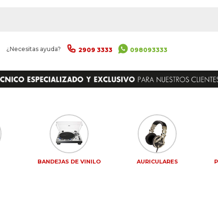
|
¿Necesitas ayuda?
2909 3333
098093333
S
BANDEJAS DE VINILO
AURICULARES
P