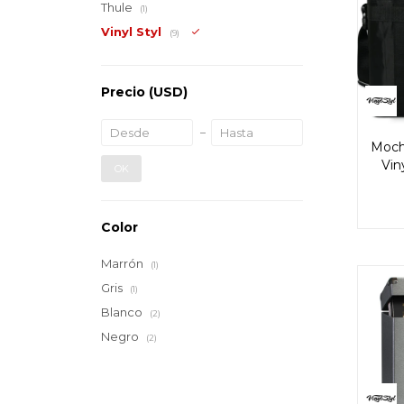
Thule
(1)
Vinyl Styl
(9)
Precio
(USD)
Mochi
Vin
OK
Color
Marrón
(1)
Gris
(1)
Blanco
(2)
Negro
(2)