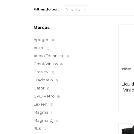
Filtrando por:
Vinyl Styl
Marcas
Apogee
(1)
Artec
(1)
Audio Technica
(4)
Cds & Vinilos
(1)
Crosley
(2)
D'Addario
(1)
Liqui
Gator
(2)
Vinil
GPO Retro
(1)
Lexsen
(2)
Magma
(1)
Magma Dj
(7)
PLS
(3)