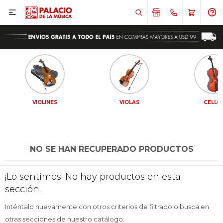

VIOLINES
VIOLAS
CELLO
NO SE HAN RECUPERADO PRODUCTOS
¡Sumate a la forma más ágil de
¡Sumate a la forma más ágil de
¡Lo sentimos! No hay productos en esta
comprar!
comprar!
sección.
Comprá en 3 cuotas sin recargo o hasta en
Comprá en 3 cuotas sin recargo o hasta en
12 cuotas * ¡Solo con tu cédula!
12 cuotas * ¡Solo con tu cédula!
Inténtalo nuevamente con otros criterios de filtrado o busca en
* sujeto aprobación crediticia.
* sujeto aprobación crediticia.
otras secciones de nuestro catálogo.