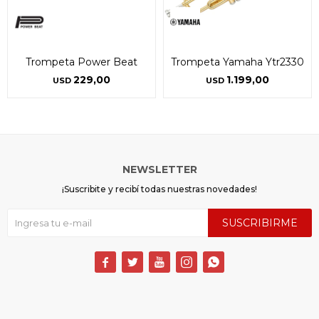
* sujeto a aprobación crediticia. El monto disponible
* sujeto a aprobación crediticia. El monto disponible
puede variar por comercio
puede variar por comercio
Día
Día
Mes
Mes
Año
Año
Continuar
Continuar
Trompeta Power Beat
Trompeta Yamaha Ytr2330
229,00
1.199,00
USD
USD
NEWSLETTER
¡Suscribite y recibí todas nuestras novedades!
SUSCRIBIRME




