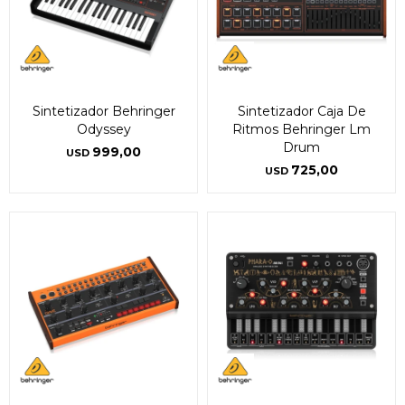
Sintetizador Behringer
Sintetizador Caja De
Odyssey
Ritmos Behringer Lm
Drum
999,00
USD
725,00
USD
¡Sumate a la forma más ágil de
¡Sumate a la forma más ágil de
comprar!
comprar!