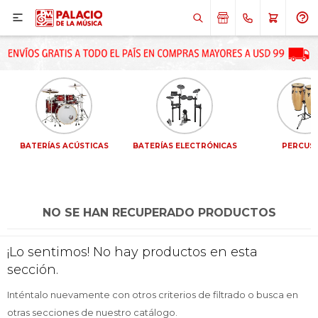

BATERÍAS ACÚSTICAS
BATERÍAS ELECTRÓNICAS
PERCUS
NO SE HAN RECUPERADO PRODUCTOS
¡Sumate a la forma más ágil de
¡Sumate a la forma más ágil de
¡Lo sentimos! No hay productos en esta
comprar!
comprar!
sección.
Comprá en 3 cuotas sin recargo o hasta en
Comprá en 3 cuotas sin recargo o hasta en
12 cuotas * ¡Solo con tu cédula!
12 cuotas * ¡Solo con tu cédula!
Inténtalo nuevamente con otros criterios de filtrado o busca en
* sujeto aprobación crediticia.
* sujeto aprobación crediticia.
otras secciones de nuestro catálogo.