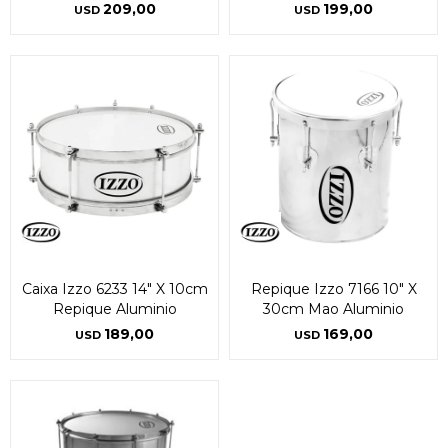
209,00
199,00
USD
USD
Fecha de nacimiento
Fecha de nacimiento
Elegís Pago Después como metodo de pago
Elegís Pago Después como metodo de pago
* sujeto a aprobación crediticia. El monto disponible
* sujeto a aprobación crediticia. El monto disponible
puede variar por comercio
puede variar por comercio
Día
Día
Mes
Mes
Año
Año
Continuar
Continuar
Caixa Izzo 6233 14" X 10cm
Repique Izzo 7166 10" X
Repique Aluminio
30cm Mao Aluminio
189,00
169,00
USD
USD