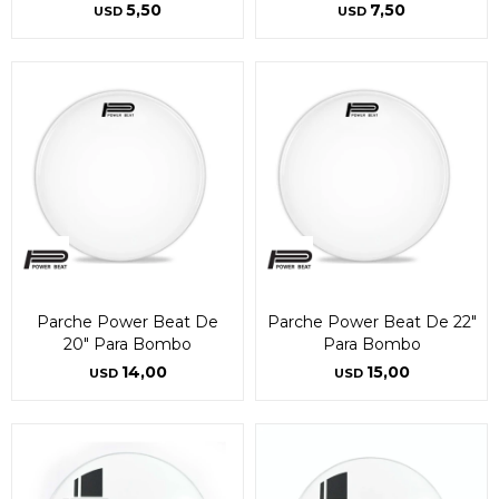
5,50
7,50
USD
USD
Fecha de nacimiento
Fecha de nacimiento
Elegís Pago Después como metodo de pago
Elegís Pago Después como metodo de pago
* sujeto a aprobación crediticia. El monto disponible
* sujeto a aprobación crediticia. El monto disponible
puede variar por comercio
puede variar por comercio
Día
Día
Mes
Mes
Año
Año
Continuar
Continuar
Parche Power Beat De
Parche Power Beat De 22"
20" Para Bombo
Para Bombo
14,00
15,00
USD
USD