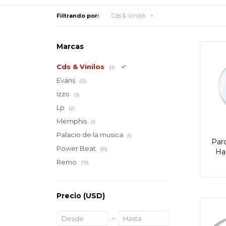
Filtrando por:
Cds & Vinilos
Marcas
Cds & Vinilos
(9)
Evans
(51)
Izzo
(3)
Lp
(2)
Memphis
(1)
Palacio de la musica
(1)
Parc
Power Beat
(10)
Ha
Remo
(70)
Precio
(USD)