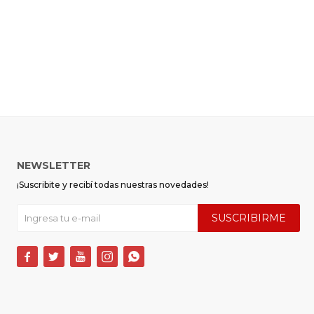
NEWSLETTER
¡Suscribite y recibí todas nuestras novedades!
SUSCRIBIRME




