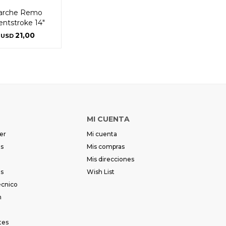
arche Remo
lentstroke 14"
21,00
USD
MI CUENTA
er
Mi cuenta
es
Mis compras
Mis direcciones
es
Wish List
écnico
m
tes