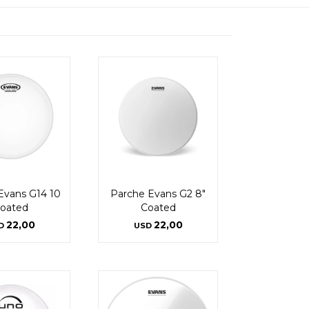
Evans G14 10
Parche Evans G2 8"
oated
Coated
22,00
22,00
D
USD