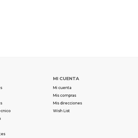
Día
Día
Mes
Mes
Año
Año
Continuar
Continuar
MI CUENTA
es
Mi cuenta
Mis compras
es
Mis direcciones
écnico
Wish List
m
tes