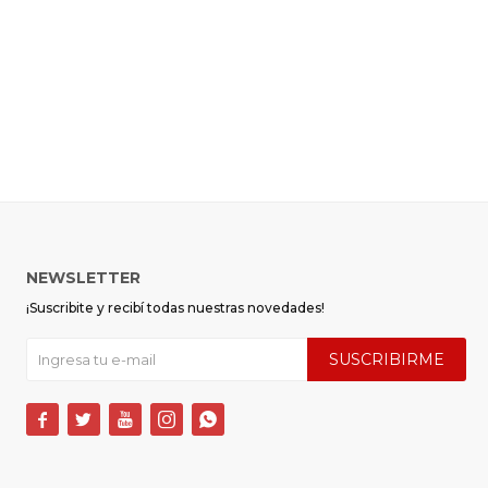
NEWSLETTER
¡Suscribite y recibí todas nuestras novedades!
SUSCRIBIRME




