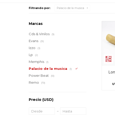
Filtrando por:
Palacio de la musica
Marcas
Cds & Vinilos
(9)
Evans
(51)
Izzo
(3)
Lp
(2)
Memphis
(1)
Palacio de la musica
(1)
Lon
Power Beat
(10)
Remo
(70)
U
Precio
(USD)