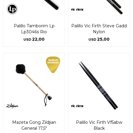
Palillo Tamborim Lp
Palillo Vic Firth Steve Gadd
Lp3046s Rio
Nylon
22,00
25,00
USD
USD
¡Sumate a la forma más ágil de
¡Sumate a la forma más ágil de
comprar!
comprar!
Mazeta Gong Zildjian
Palillo Vic Firth Vf5abw
Comprá en 3 cuotas sin recargo o hasta en
Comprá en 3 cuotas sin recargo o hasta en
General 17,5"
Black
12 cuotas * ¡Solo con tu cédula!
12 cuotas * ¡Solo con tu cédula!