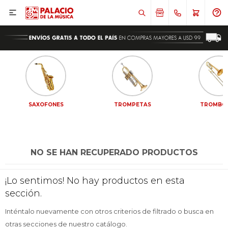

SAXOFONES
TROMPETAS
TROMBO
NO SE HAN RECUPERADO PRODUCTOS
¡Sumate a la forma más ágil de
¡Sumate a la forma más ágil de
¡Lo sentimos! No hay productos en esta
comprar!
comprar!
sección.
Comprá en 3 cuotas sin recargo o hasta en
Comprá en 3 cuotas sin recargo o hasta en
12 cuotas * ¡Solo con tu cédula!
12 cuotas * ¡Solo con tu cédula!
Inténtalo nuevamente con otros criterios de filtrado o busca en
* sujeto aprobación crediticia.
* sujeto aprobación crediticia.
otras secciones de nuestro catálogo.