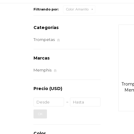
Filtrando por:
Color:
Amarillo
Categorías
Trompetas
(1)
Marcas
Memphis
(1)
Tromp
Precio
(USD)
Mem
OK
Color