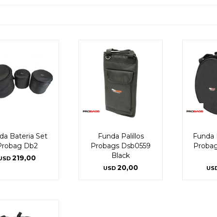
da Bateria Set
Funda Palillos
Funda 
Probag Db2
Probags Dsb0559
Probag
Black
219,00
USD
20,00
USD
US