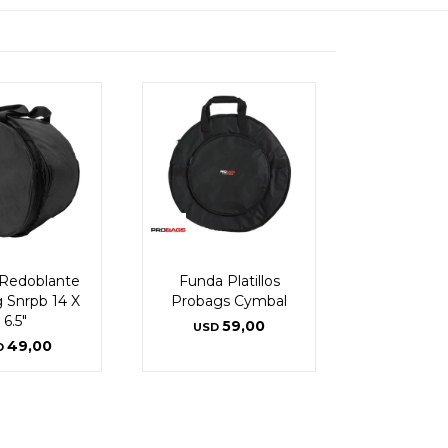
Redoblante
Funda Platillos
 Snrpb 14 X
Probags Cymbal
6.5"
59,00
USD
49,00
D