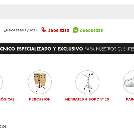
|
¿Necesitas ayuda?
2909 3333
098093333
RÓNICAS
PERCUSIÓN
HERRAJES & SOPORTES
PAR
GS