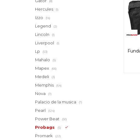
Gator
(8)
Hercules
(1)
Izzo
(14)
Legend
(2)
Lincoln
(1)
Liverpool
(1)
Funda
Lp
(53)
Mahalo
(5)
Mapex
(66)
Medeli
(3)
Memphis
(64)
Nova
(7)
Palacio de la musica
(7)
Pearl
(124)
Power Beat
(50)
Probags
(5)
Promark
(22)