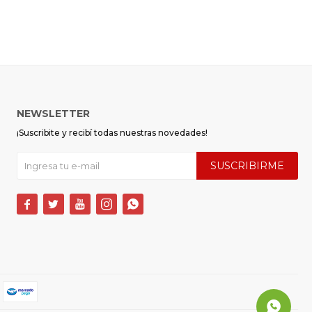
NEWSLETTER
¡Suscribite y recibí todas nuestras novedades!
SUSCRIBIRME




