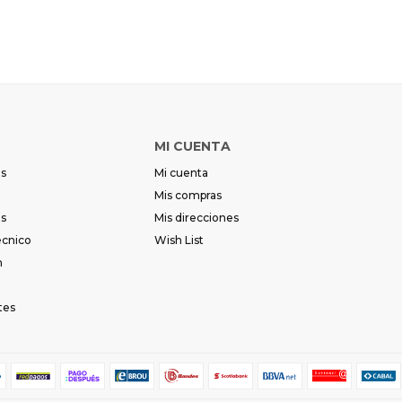
MI CUENTA
es
Mi cuenta
Mis compras
es
Mis direcciones
écnico
Wish List
m
tes