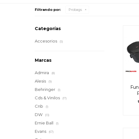
Filtrando por:
Probags
Categorías
Accesorios
(5)
Marcas
Admira
(8)
Alesis
(9)
Fun
Behringer
(1)
Cds & Vinilos
(17)
Cnb
(1)
DW
(13)
Ernie Ball
(1)
Evans
(67)