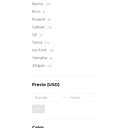
Remo
(73)
Rico
(1)
Roland
(9)
Sabian
(35)
SX
(3)
Tama
(75)
Vic Firth
(40)
Yamaha
(6)
Zildjian
(74)
Precio
(USD)
OK
Color