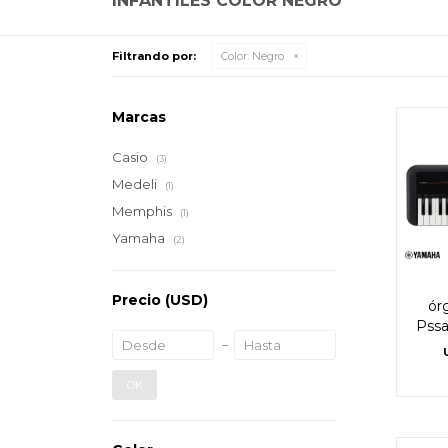
INFANTILES COLOR NEGRO
Filtrando por:
Color:
Negro
Marcas
Casio
(3)
Medeli
(1)
Memphis
(1)
Yamaha
(2)
Precio
(USD)
ór
Pssa
OK