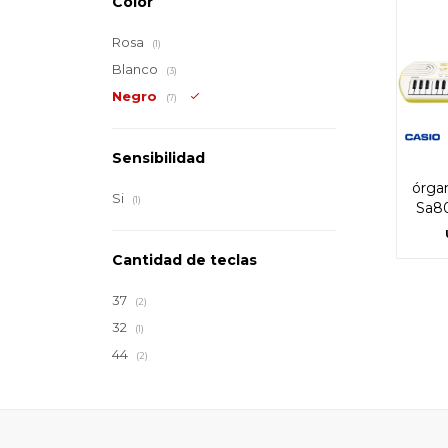
Color
Rosa
(1)
Blanco
(3)
Negro
(7)
Sensibilidad
órgan
Si
(1)
Sa80
Cantidad de teclas
37
(2)
32
(1)
44
(2)