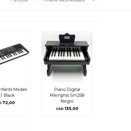
7 artículos
Recomendados
nfantil Medeli
Piano Digital
1 Black
Memphis Sm258
Negro
72,00
D
135,00
USD