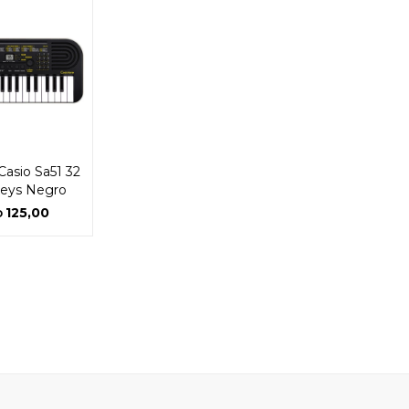
Casio Sa51 32
Keys Negro
125,00
D