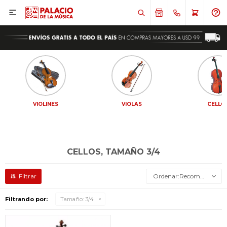

VIOLINES
VIOLAS
CELLO
CELLOS, TAMAÑO 3/4
Recomendados
Filtrando por:
Tamaño:
3/4
¡Sumate a la forma más ágil de
¡Sumate a la forma más ágil de