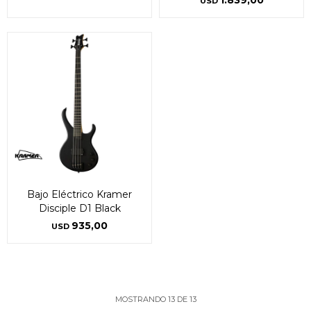
1.839,00
USD
Bajo Eléctrico Kramer
Disciple D1 Black
935,00
USD
MOSTRANDO
13
DE
13