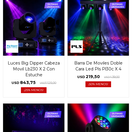
Luces Big Dipper Cabeza
Barra De Moviles Doble
Movil Lb230 X 2 Con
Cara Led Pls Pl30c X 4
Estuche
219,50
USD
439,00
USD
843,75
USD
1.125,00
USD
50
25