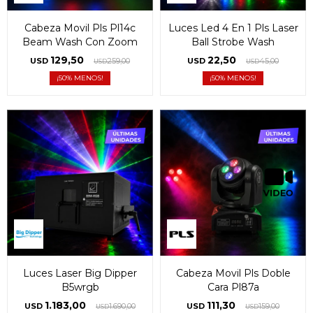
Cabeza Movil Pls Pl14c
Luces Led 4 En 1 Pls Laser
Beam Wash Con Zoom
Ball Strobe Wash
129,50
22,50
USD
259,00
USD
45,00
USD
USD
50
50
Luces Laser Big Dipper
Cabeza Movil Pls Doble
B5wrgb
Cara Pl87a
1.183,00
111,30
USD
1.690,00
USD
159,00
USD
USD