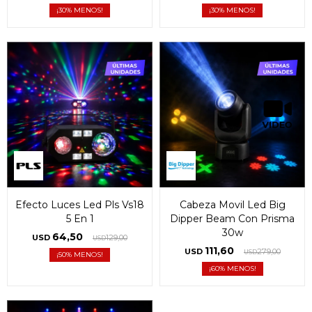
30
30
Efecto Luces Led Pls Vs18
Cabeza Movil Led Big
5 En 1
Dipper Beam Con Prisma
30w
64,50
USD
129,00
USD
111,60
USD
279,00
USD
50
60