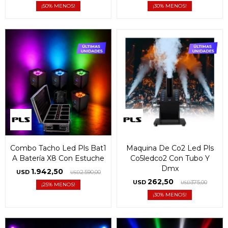
50
30
Combo Tacho Led Pls Bat1
Maquina De Co2 Led Pls
A Batería X8 Con Estuche
Co5ledco2 Con Tubo Y
Dmx
1.942,50
USD
2.590,00
USD
262,50
USD
375,00
USD
25
30