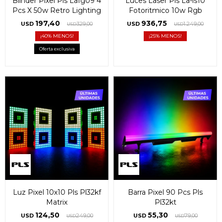
Blinder Pixel Pls Lafg09 4
Luces Laser Pls La-ls10
Pcs X 50w Retro Lighting
Fotoritmico 10w Rgb
197,40
936,75
USD
329,00
USD
1.249,00
USD
USD
40
25
Oferta exclusiva
Luz Pixel 10x10 Pls Pl32kf
Barra Pixel 90 Pcs Pls
Matrix
Pl32kt
124,50
55,30
USD
249,00
USD
79,00
USD
USD