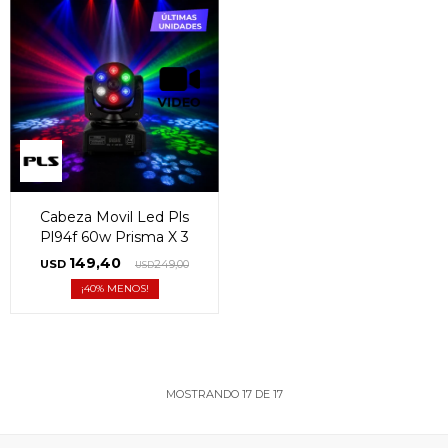
Cabeza Movil Led Pls
Pl94f 60w Prisma X 3
149,40
USD
249,00
USD
40
MOSTRANDO
17
DE
17