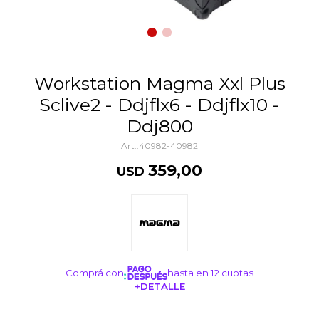
Workstation Magma Xxl Plus
Sclive2 - Ddjflx6 - Ddjflx10 -
Ddj800
40982-40982
359,00
USD
Comprá con
hasta en 12 cuotas
+DETALLE
¡ME INTERESA!