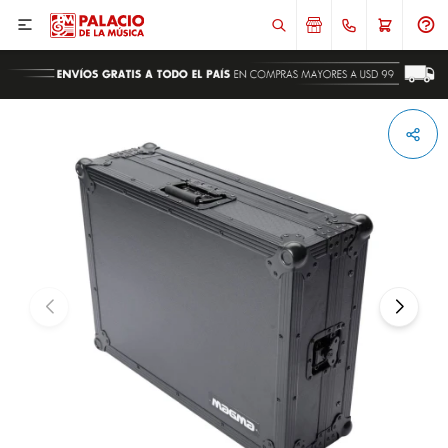

ENVIAR