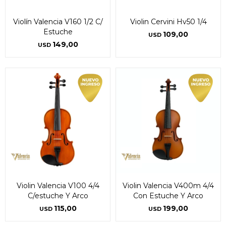
* sujeto a aprobación crediticia. El monto disponible
* sujeto a aprobación crediticia. El monto disponible
puede variar por comercio
puede variar por comercio
Día
Día
Mes
Mes
Año
Año
Violín Valencia V160 1/2 C/
Violin Cervini Hv50 1/4
Estuche
109,00
USD
Continuar
Continuar
149,00
USD
Violin Valencia V100 4/4
Violin Valencia V400m 4/4
C/estuche Y Arco
Con Estuche Y Arco
115,00
199,00
USD
USD