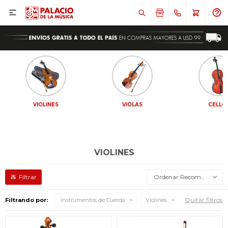

VIOLINES
VIOLAS
CELLO
VIOLINES
Recomendados
Quitar filtros
Filtrando por:
Instrumentos de Cuerda
Violines