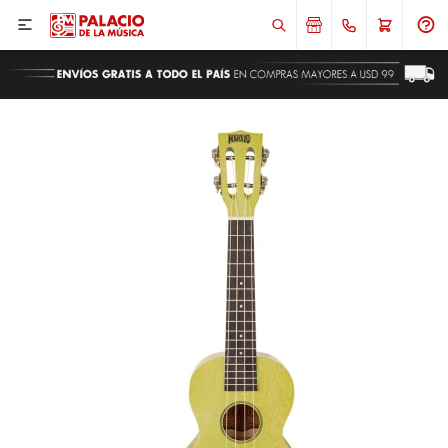

ENVIAR