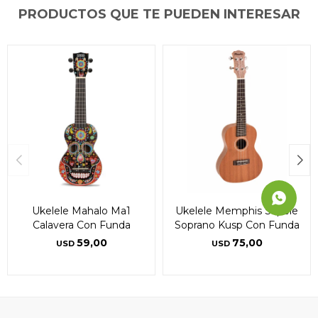
PRODUCTOS QUE TE PUEDEN INTERESAR
Continuar
Continuar
Continuar
Ukelele Mahalo Ma1
Ukelele Memphis Sapele
Calavera Con Funda
Soprano Kusp Con Funda
59,00
75,00
USD
USD