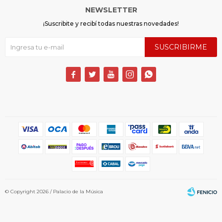
NEWSLETTER
¡Suscribite y recibí todas nuestras novedades!
SUSCRIBIRME





© Copyright 2026 / Palacio de la Música