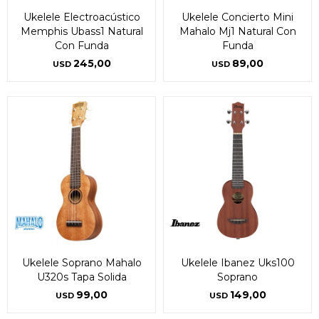
Por favor intenta nuevamente mas tarde.
Por favor intenta nuevamente mas tarde.
Celular
Celular
prefieras!
prefieras!
contactanos en
contactanos en
Ukelele Electroacústico
Ukelele Concierto Mini
preguntas@pagodespues.com.uy
preguntas@pagodespues.com.uy
Elegí tus productos preferidos
Elegí tus productos preferidos
Memphis Ubass1 Natural
Mahalo Mj1 Natural Con
Fecha de nacimiento
Fecha de nacimiento
Con Funda
Funda
Elegís Pago Después como metodo de pago
Elegís Pago Después como metodo de pago
245,00
89,00
USD
USD
* sujeto a aprobación crediticia. El monto disponible
* sujeto a aprobación crediticia. El monto disponible
puede variar por comercio
puede variar por comercio
Día
Día
Mes
Mes
Año
Año
Continuar
Continuar
Ukelele Soprano Mahalo
Ukelele Ibanez Uks100
U320s Tapa Solida
Soprano
99,00
149,00
USD
USD