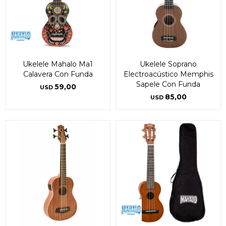
Ukelele Mahalo Ma1
Ukelele Soprano
Calavera Con Funda
Electroacústico Memphis
Sapele Con Funda
59,00
USD
85,00
USD
¡Sumate a la forma más ágil de
¡Sumate a la forma más ágil de
comprar!
comprar!
Comprá en 3 cuotas sin recargo o hasta en
Comprá en 3 cuotas sin recargo o hasta en
12 cuotas * ¡Solo con tu cédula!
12 cuotas * ¡Solo con tu cédula!
* sujeto aprobación crediticia.
* sujeto aprobación crediticia.
Comprá ahora y Pagá
Comprá ahora y Pagá
Verifica si estás calificado para comprar con
Verifica si estás calificado para comprar con
Pago Después:
Pago Después:
Después, hasta en 12
Después, hasta en 12
Estás calificado para comprar usando Pago
Estás calificado para comprar usando Pago
Ups!
Ups!
cuotas y sin tocar tu
cuotas y sin tocar tu
Después.
Después.
Cédula de identidad
Cédula de identidad
tarjeta de crédito
tarjeta de crédito
Parece que no tenes oferta, lamentamos
Parece que no tenes oferta, lamentamos
¡Algo salió mal!
¡Algo salió mal!
¡Tenés hasta
¡Tenés hasta
para comprar en las cuotas que
para comprar en las cuotas que
el inconveniente, por cualquier duda
el inconveniente, por cualquier duda