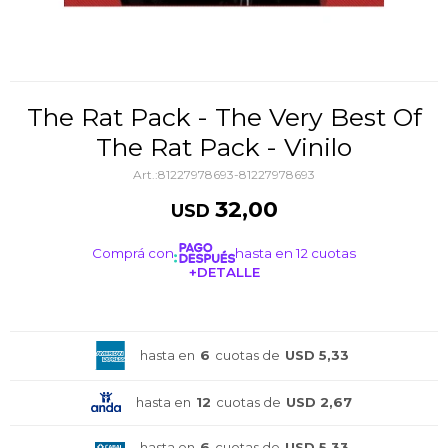
The Rat Pack - The Very Best Of
The Rat Pack - Vinilo
81227978693-81227978693
32,00
USD
Comprá con
hasta en 12 cuotas
+DETALLE
¡ME INTERESA!
hasta en
6
cuotas de
USD 5,33
hasta en
12
cuotas de
USD 2,67
hasta en
6
cuotas de
USD 5,33