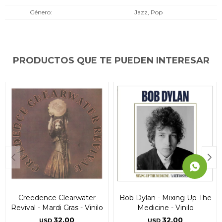
* sujeto a aprobación crediticia. El monto disponible
* sujeto a aprobación crediticia. El monto disponible
* sujeto a aprobación crediticia. El monto disponible
Género
Jazz, Pop
puede variar por comercio
puede variar por comercio
puede variar por comercio
Día
Día
Día
Mes
Mes
Mes
Año
Año
Año
Continuar
Continuar
Continuar
PRODUCTOS QUE TE PUEDEN INTERESAR
Creedence Clearwater
Bob Dylan - Mixing Up The
Revival - Mardi Gras - Vinilo
Medicine - Vinilo
32,00
32,00
USD
USD