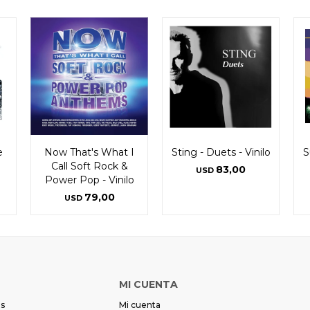
e
Now That's What I
Sting - Duets - Vinilo
S
Call Soft Rock &
83,00
USD
Power Pop - Vinilo
79,00
USD
MI CUENTA
es
Mi cuenta