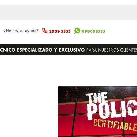
|
¿Necesitas ayuda?
2909 3333
098093333
ENVIAR