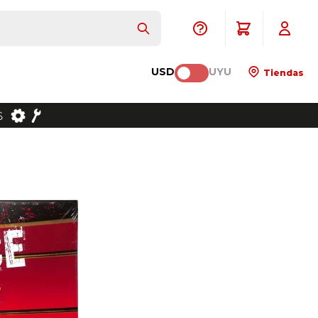
USD
UYU
Tiendas