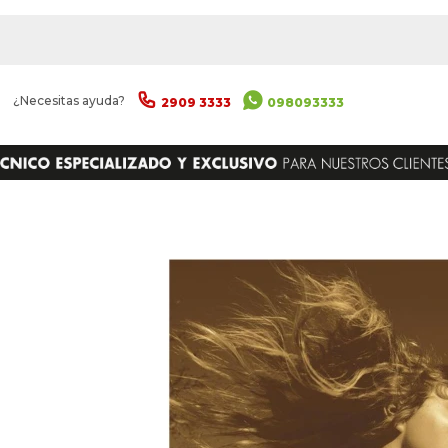
|
¿Necesitas ayuda?
2909 3333
098093333
ENVIAR