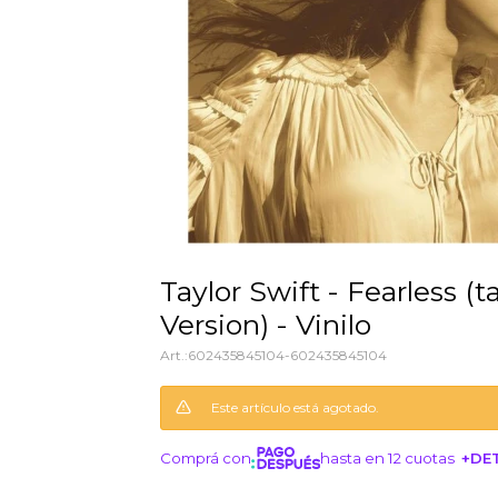
Taylor Swift - Fearless (taylors
Version) - Vinilo
602435845104-602435845104
Este artículo está agotado.
Comprá con
hasta en 12 cuotas
+DE