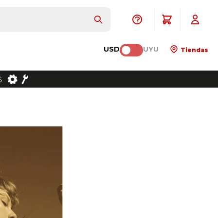
USD
UYU
Tiendas