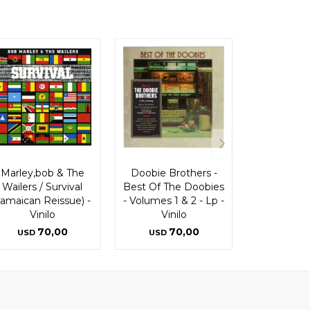
Marley,bob & The
Doobie Brothers -
Wailers / Survival
Best Of The Doobies
jamaican Reissue) -
- Volumes 1 & 2 - Lp -
Vinilo
Vinilo
70,00
70,00
USD
USD