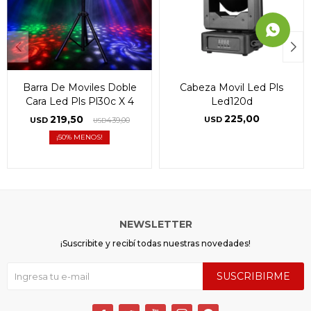
Barra De Moviles Doble
Cabeza Movil Led Pls
Cara Led Pls Pl30c X 4
Led120d
225,00
219,50
USD
USD
439,00
USD
50
NEWSLETTER
¡Suscribite y recibí todas nuestras novedades!
SUSCRIBIRME