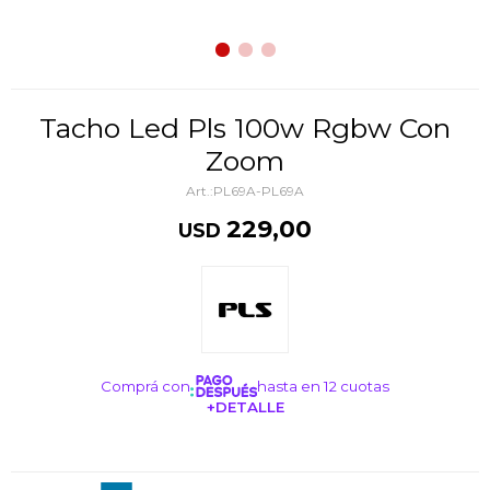
Tacho Led Pls 100w Rgbw Con
Zoom
PL69A-PL69A
229,00
USD
Comprá con
hasta en 12 cuotas
+DETALLE
¡ME INTERESA!