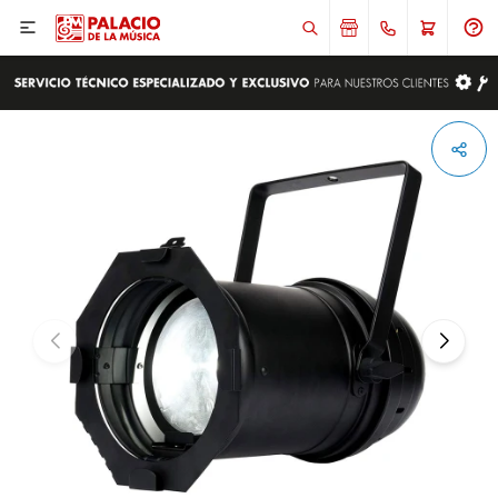

ENVIAR