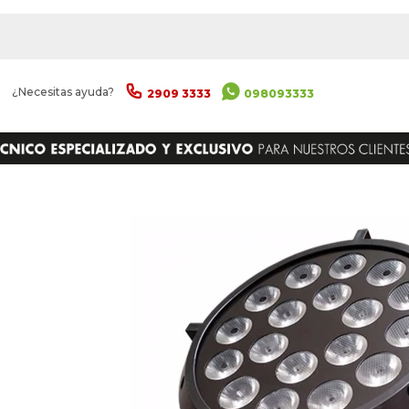
|
¿Necesitas ayuda?
2909 3333
098093333
ENVIAR