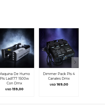
Maquina De Humo
Dimmer Pack Pls 4
Pls Lad177 1500w
Canales Dmx
Con Dmx
169,00
USD
159,00
USD