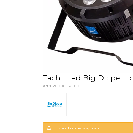
Tacho Led Big Dipper L
LPC006-LPC006
Este artículo está agotado.