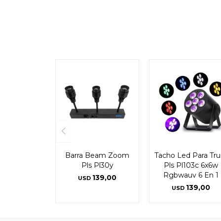
Barra Beam Zoom
Tacho Led Para Tru
Pls Pl30y
Pls Pl103c 6x6w
Rgbwauv 6 En 1
139,00
USD
139,00
USD