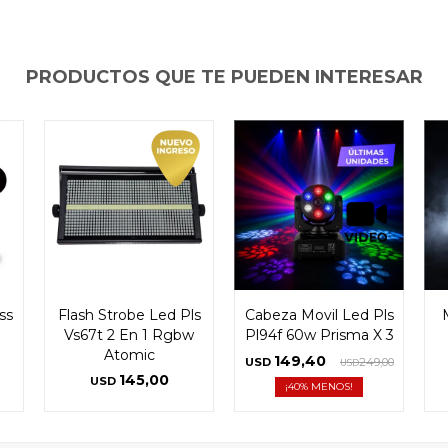
PRODUCTOS QUE TE PUEDEN INTERESAR
ss
Flash Strobe Led Pls
Cabeza Movil Led Pls
Vs67t 2 En 1 Rgbw
Pl94f 60w Prisma X 3
Atomic
149,40
USD
249,00
USD
145,00
USD
40