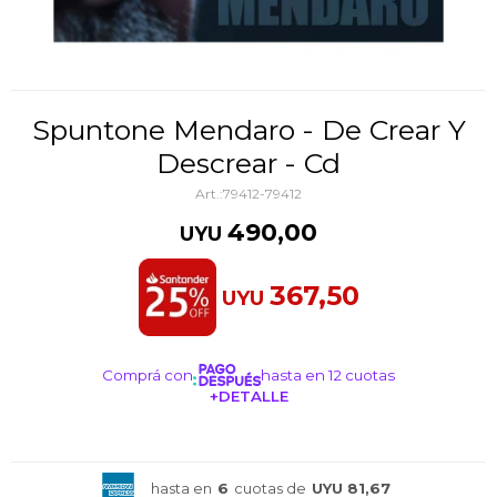
Spuntone Mendaro - De Crear Y
Descrear - Cd
79412-79412
490,00
UYU
367,50
UYU
Comprá con
hasta en 12 cuotas
+DETALLE
¡ME INTERESA!
hasta en
6
cuotas de
UYU 81,67