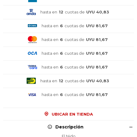
hasta en
12
cuotas de
UYU 40,83
hasta en
6
cuotas de
UYU 81,67
hasta en
6
cuotas de
UYU 81,67
hasta en
6
cuotas de
UYU 81,67
hasta en
6
cuotas de
UYU 81,67
hasta en
12
cuotas de
UYU 40,83
hasta en
6
cuotas de
UYU 81,67
¡Sumate a la forma más ágil de
¡Sumate a la forma más ágil de
¡Sumate a la forma más ágil de
UBICAR EN TIENDA
comprar!
comprar!
comprar!
Comprá en 3 cuotas sin recargo o hasta en
Comprá en 3 cuotas sin recargo o hasta en
Comprá en 3 cuotas sin recargo o hasta en
Descripción
12 cuotas * ¡Solo con tu cédula!
12 cuotas * ¡Solo con tu cédula!
12 cuotas * ¡Solo con tu cédula!
El Nido