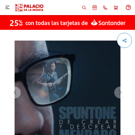

ENVIAR