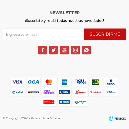
NEWSLETTER
¡Suscribite y recibí todas nuestras novedades!
SUSCRIBIRME





© Copyright 2026 / Palacio de la Música